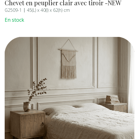
Chevet en peuplier clair avec tiroir -NEW
G2509-1
45(L) x 40(l) x 62(h) cm
En stock