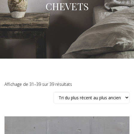
CHEVETS
Trié
Affichage de 31–39 sur 39 résultats
du
plus
récent
au
plus
ancien