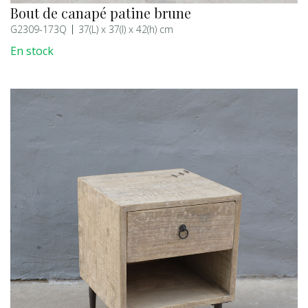
Bout de canapé patine brune
G2309-173Q
37(L) x 37(l) x 42(h) cm
En stock