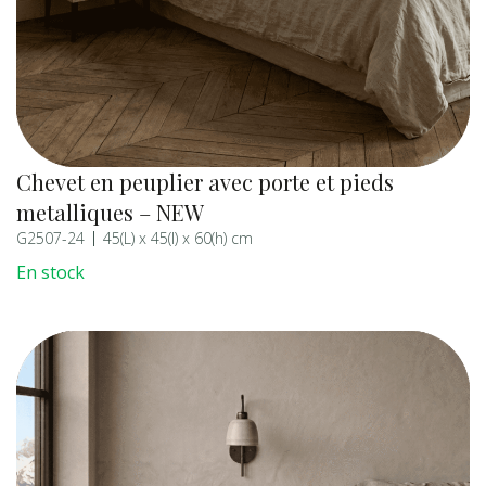
Chevet en peuplier avec porte et pieds
metalliques – NEW
G2507-24
45(L) x 45(l) x 60(h) cm
En stock