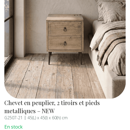
Chevet en peuplier, 2 tiroirs et pieds
metalliques – NEW
G2507-21
45(L) x 45(l) x 60(h) cm
En stock