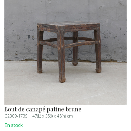
Bout de canapé patine brune
G2309-173S
47(L) x 35(l) x 48(h) cm
En stock