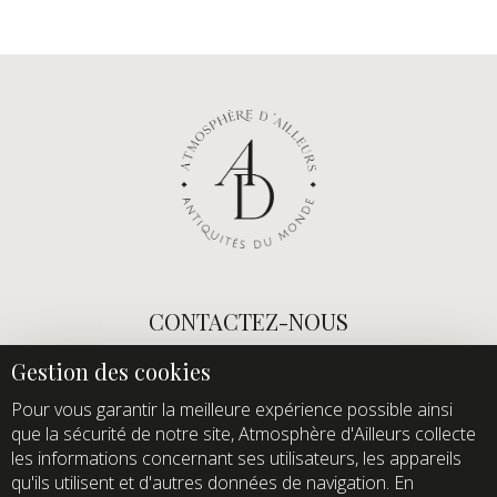
CONTACTEZ-NOUS
E-mail :
info@atmospheredailleurs.com
Tel :
+33 (0)1 60 12 68 26
Pour vous garantir la meilleure expérience possible ainsi
que la sécurité de notre site, Atmosphère d'Ailleurs collecte
Domaine de Quincampoix
les informations concernant ses utilisateurs, les appareils
Route de Roussigny
qu'ils utilisent et d'autres données de navigation. En
91470 Les Molières