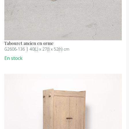
Tabouret ancien en orme
G2606-136
40(L) x 27(l) x 52(h) cm
En stock