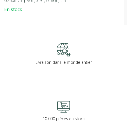
G2606-75
96(L) x 91(l) x 86(h) cm
En stock
Livraison dans le monde entier
10 000 pièces en stock