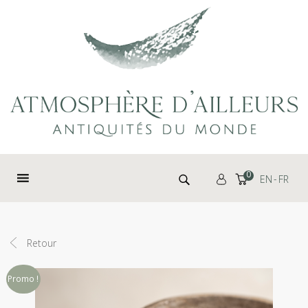
Panneau de gestion des cookies
Rechercher :
0
EN
FR
Retour
Promo !