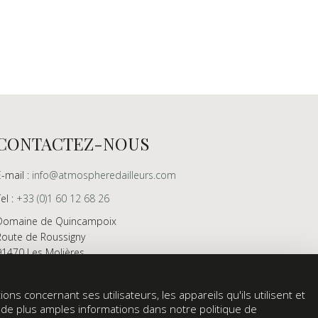
CONTACTEZ-NOUS
E-mail :
info@atmospheredailleurs.com
Tel :
+33 (0)1 60 12 68 26
Domaine de Quincampoix
Route de Roussigny
91470 Les Molières
France
Showroom ouvert aux professionnels sur rendez-
ons concernant ses utilisateurs, les appareils qu'ils utilisent et
vous uniquement
z de plus amples informations dans notre politique de