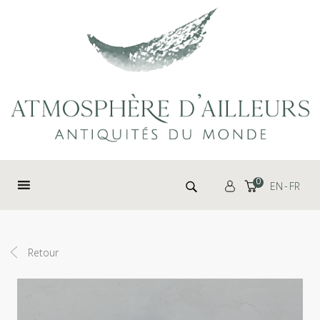
Panneau de gestion des cookies
Rechercher :
0
EN
FR
Retour