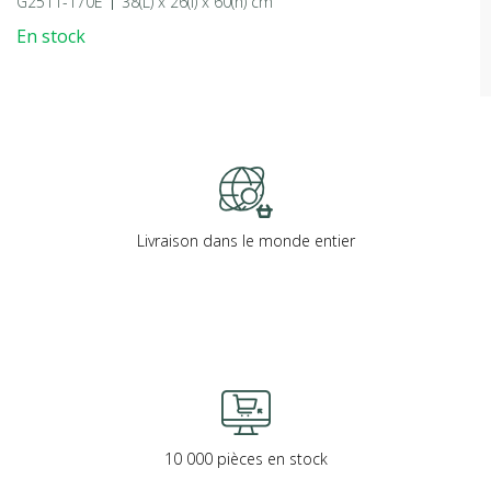
G2511-170E
38(L) x 26(l) x 60(h) cm
En stock
Livraison dans le monde entier
10 000 pièces en stock