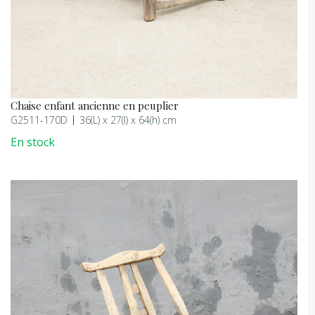
Chaise enfant ancienne en peuplier
G2511-170D
36(L) x 27(l) x 64(h) cm
En stock