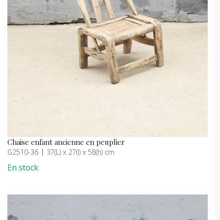
Chaise enfant ancienne en peuplier
G2510-36
37(L) x 27(l) x 58(h) cm
En stock