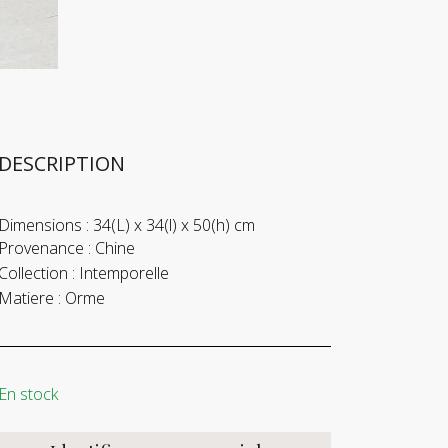
DESCRIPTION
Dimensions :
34(L) x 34(l) x 50(h) cm
Provenance :
Chine
Collection :
Intemporelle
Matiere :
Orme
En stock