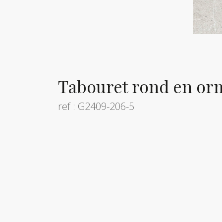
Tabouret rond en orm
ref : G2409-206-5