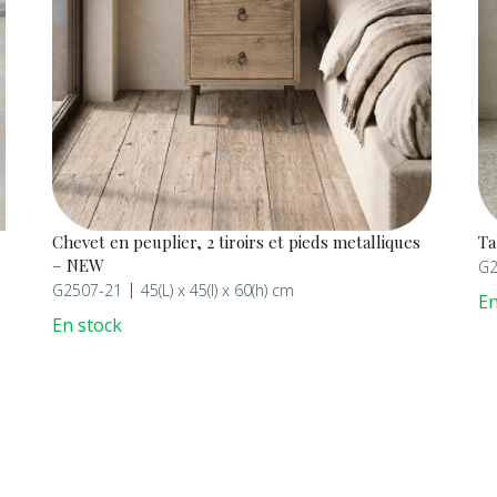
Chevet en peuplier, 2 tiroirs et pieds metalliques
Ta
– NEW
G2
G2507-21
45(L) x 45(l) x 60(h) cm
En
En stock