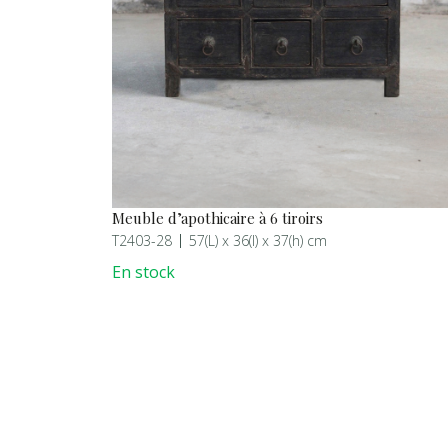
Meuble d’apothicaire à 6 tiroirs
T2403-28
57(L) x 36(l) x 37(h) cm
En stock