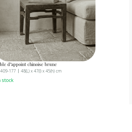
ble d’appoint chinoise brune
409-177
48(L) x 47(l) x 45(h) cm
 stock