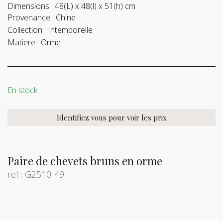
Dimensions :
48(L) x 48(l) x 51(h) cm
Provenance :
Chine
Collection :
Intemporelle
Matiere :
Orme
En stock
Identifiez vous pour voir les prix
Paire de chevets bruns en orme
ref : G2510-49