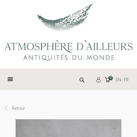
Panneau de gestion des cookies
Rechercher :
0
EN
FR
Retour