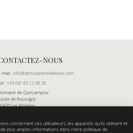
CONTACTEZ-NOUS
E-mail :
info@atmospheredailleurs.com
Tel :
+33 (0)1 60 12 68 26
Domaine de Quincampoix
Route de Roussigny
91470 Les Molières
France
Showroom ouvert aux professionnels sur rendez-
ons concernant ses utilisateurs, les appareils qu'ils utilisent et
vous uniquement
z de plus amples informations dans notre politique de