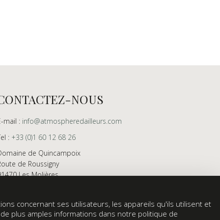
CONTACTEZ-NOUS
E-mail :
info@atmospheredailleurs.com
Tel :
+33 (0)1 60 12 68 26
Domaine de Quincampoix
Route de Roussigny
91470 Les Molières
France
Showroom ouvert aux professionnels sur rendez-
ons concernant ses utilisateurs, les appareils qu'ils utilisent et
vous uniquement
z de plus amples informations dans notre politique de