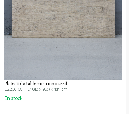
Plateau de table en orme massif
G2206-68
240(L) x 96(l) x 4(h) cm
En stock