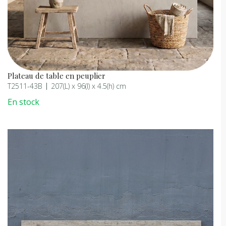
Plateau de table en peuplier
T2511-43B
207(L) x 96(l) x 4.5(h) cm
En stock