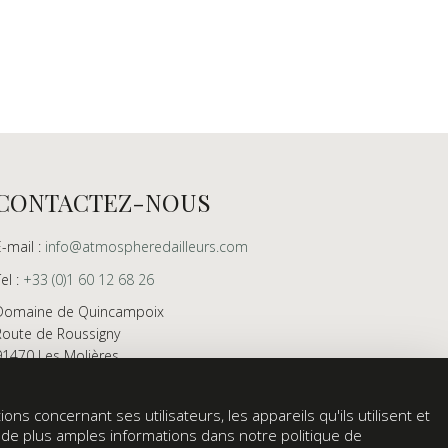
CONTACTEZ-NOUS
E-mail :
info@atmospheredailleurs.com
Tel :
+33 (0)1 60 12 68 26
Domaine de Quincampoix
Route de Roussigny
91470 Les Molières
France
Showroom ouvert aux professionnels sur rendez-
ons concernant ses utilisateurs, les appareils qu'ils utilisent et
vous uniquement
z de plus amples informations dans notre politique de