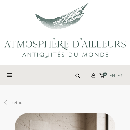
Panneau de gestion des cookies
Rechercher :
0
EN
FR
Retour