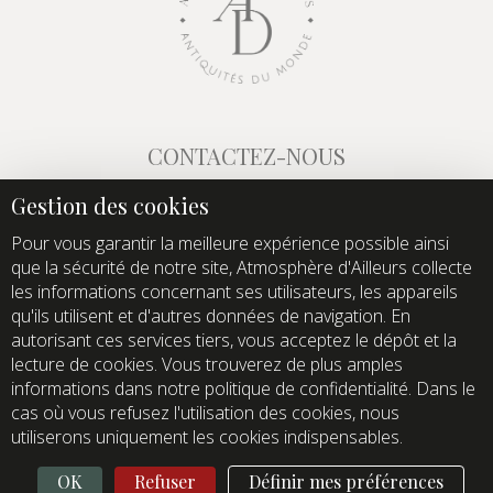
CONTACTEZ-NOUS
E-mail :
info@atmospheredailleurs.com
Tel :
+33 (0)1 60 12 68 26
Pour vous garantir la meilleure expérience possible ainsi
que la sécurité de notre site, Atmosphère d'Ailleurs collecte
Domaine de Quincampoix
les informations concernant ses utilisateurs, les appareils
Route de Roussigny
qu'ils utilisent et d'autres données de navigation. En
91470 Les Molières
autorisant ces services tiers, vous acceptez le dépôt et la
France
lecture de cookies. Vous trouverez de plus amples
Showroom ouvert aux professionnels sur rendez-vous
informations dans notre politique de confidentialité. Dans le
uniquement
cas où vous refusez l'utilisation des cookies, nous
utiliserons uniquement les cookies indispensables.
OK
Refuser
Définir mes préférences