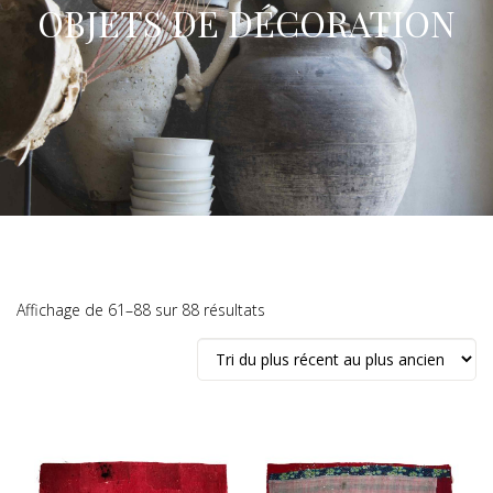
OBJETS DE DÉCORATION
Trié
Affichage de 61–88 sur 88 résultats
du
plus
récent
au
plus
ancien