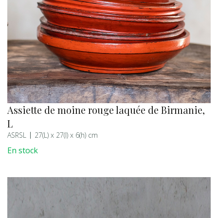
Assiette de moine rouge laquée de Birmanie,
L
ASRSL
27(L) x 27(l) x 6(h) cm
En stock