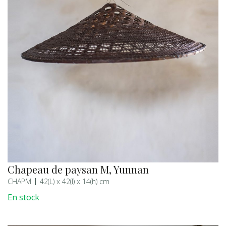
Chapeau de paysan M, Yunnan
CHAPM
42(L) x 42(l) x 14(h) cm
En stock