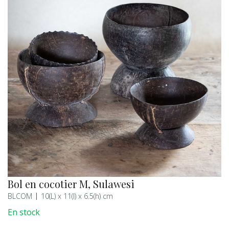
Bol en cocotier M, Sulawesi
BLCOM
10(L) x 11(l) x 6.5(h) cm
En stock