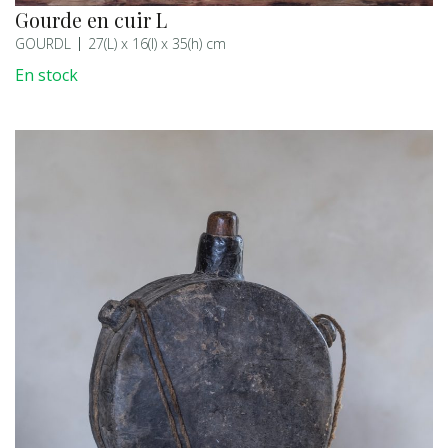
Gourde en cuir L
GOURDL
27(L) x 16(l) x 35(h) cm
En stock