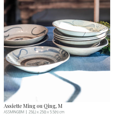
Assiette Ming ou Qing, M
ASSMINGBM
25(L) x 25(l) x 5.5(h) cm