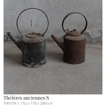
Théières anciennes S
THEFON
17(L) x 17(l) x 26(h) cm