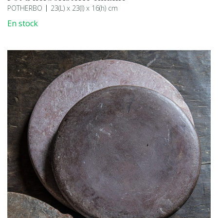
POTHERBO
23(L) x 23(l) x 16(h) cm
En stock