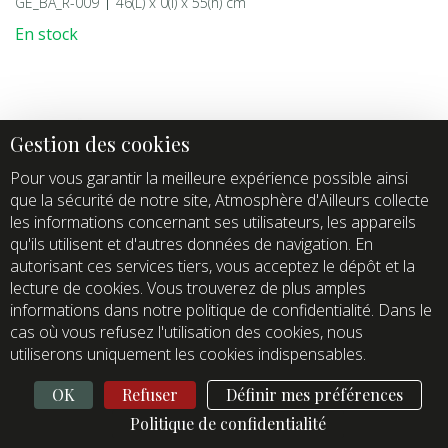
GE_BA_R-009
46(L) x 0(l) x 55(h) cm
En stock
Pour vous garantir la meilleure expérience possible ainsi
que la sécurité de notre site, Atmosphère d'Ailleurs collecte
les informations concernant ses utilisateurs, les appareils
qu'ils utilisent et d'autres données de navigation. En
autorisant ces services tiers, vous acceptez le dépôt et la
lecture de cookies. Vous trouverez de plus amples
informations dans notre politique de confidentialité. Dans le
cas où vous refusez l'utilisation des cookies, nous
utiliserons uniquement les cookies indispensables.
Collage Ge Ba R-007
OK
Refuser
Définir mes préférences
GE_BA_R-007
46(L) x 0(l) x 55(h) cm
Politique de confidentialité
En stock