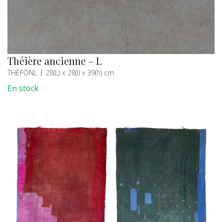
Théière ancienne – L
THEFONL
28(L) x 28(l) x 39(h) cm
En stock