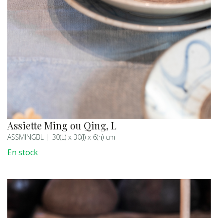
Assiette Ming ou Qing, L
ASSMINGBL
30(L) x 30(l) x 6(h) cm
En stock