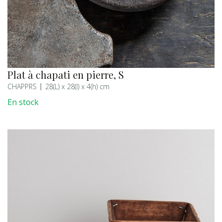
Plat à chapati en pierre, S
CHAPPRS
28(L) x 28(l) x 4(h) cm
En stock