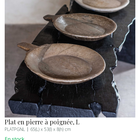
Plat en pierre à poignée, L
PLATPGNL
65(L) x 53(l) x 8(h) cm
En stock