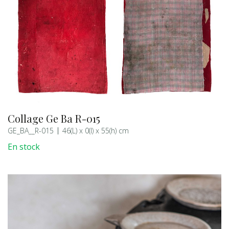
Collage Ge Ba R-015
GE_BA__R-015
46(L) x 0(l) x 55(h) cm
En stock