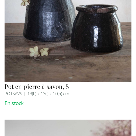
Pot en pierre à savon, S
POTSAVS
13(L) x 13(l) x 10(h) cm
En stock