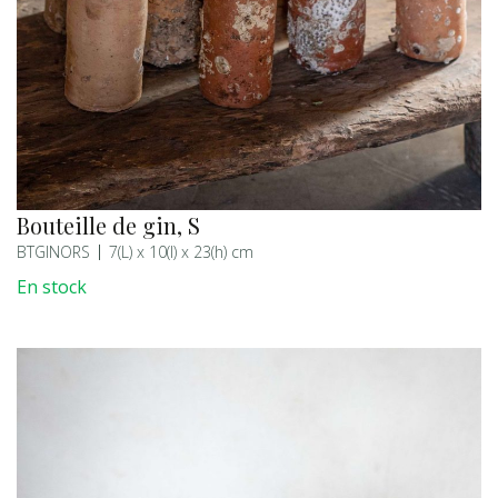
Bouteille de gin, S
BTGINORS
7(L) x 10(l) x 23(h) cm
En stock