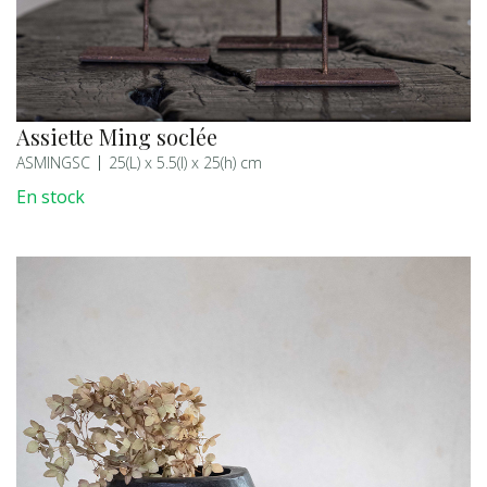
Assiette Ming soclée
ASMINGSC
25(L) x 5.5(l) x 25(h) cm
En stock