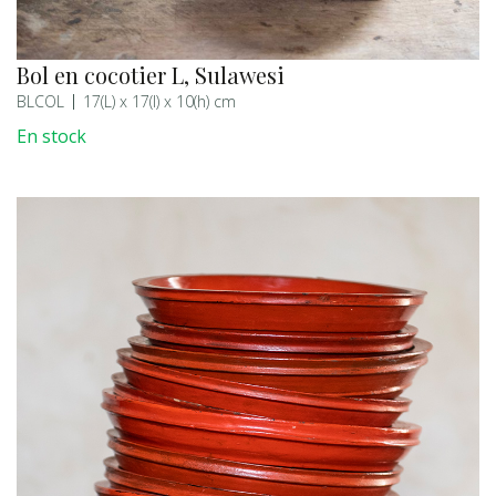
Bol en cocotier L, Sulawesi
BLCOL
17(L) x 17(l) x 10(h) cm
En stock