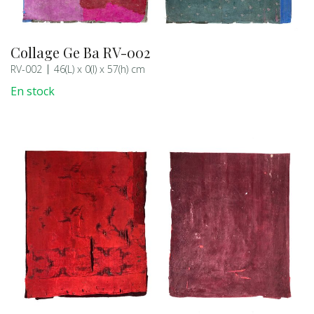
Collage Ge Ba RV-002
RV-002
46(L) x 0(l) x 57(h) cm
En stock