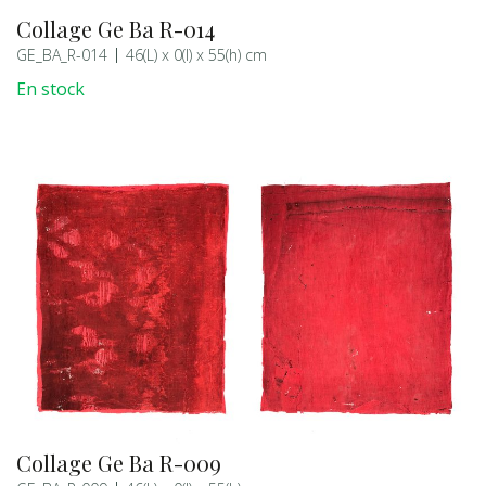
Collage Ge Ba R-014
GE_BA_R-014
46(L) x 0(l) x 55(h) cm
En stock
Collage Ge Ba R-009