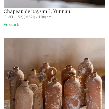
Chapeau de paysan L, Yunnan
CHAPL
52(L) x 52(l) x 16(h) cm
En stock