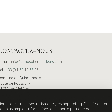
CONTACTEZ-NOUS
E-mail :
info@atmospheredailleurs.com
Tel :
+33 (0)1 60 12 68 26
Domaine de Quincampoix
Route de Roussigny
91470 Les Molières
France
Showroom ouvert aux professionnels sur rendez-
ons concernant ses utilisateurs, les appareils qu'ils utilisent et
vous uniquement
z de plus amples informations dans notre politique de