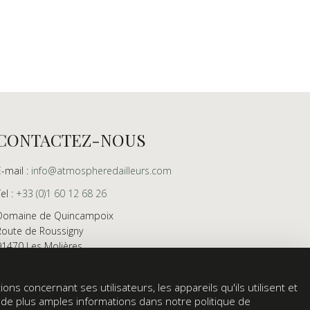
CONTACTEZ-NOUS
E-mail :
info@atmospheredailleurs.com
Tel :
+33 (0)1 60 12 68 26
Domaine de Quincampoix
Route de Roussigny
91470 Les Molières
France
Showroom ouvert aux professionnels sur rendez-
ons concernant ses utilisateurs, les appareils qu'ils utilisent et
vous uniquement
z de plus amples informations dans notre politique de