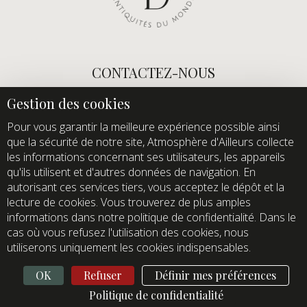
CONTACTEZ-NOUS
E-mail :
info@atmospheredailleurs.com
Tel :
+33 (0)1 60 12 68 26
Pour vous garantir la meilleure expérience possible ainsi
que la sécurité de notre site, Atmosphère d'Ailleurs collecte
Domaine de Quincampoix
les informations concernant ses utilisateurs, les appareils
Route de Roussigny
qu'ils utilisent et d'autres données de navigation. En
91470 Les Molières
autorisant ces services tiers, vous acceptez le dépôt et la
France
lecture de cookies. Vous trouverez de plus amples
Showroom ouvert aux professionnels sur rendez-vous
informations dans notre politique de confidentialité. Dans le
uniquement
cas où vous refusez l'utilisation des cookies, nous
utiliserons uniquement les cookies indispensables.
OK
Refuser
Définir mes préférences
Politique de confidentialité
© Atmosphère d’Ailleurs - TG Compagnie
Site créé par