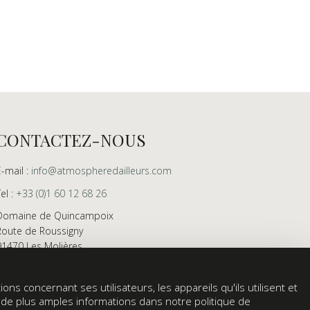
CONTACTEZ-NOUS
E-mail :
info@atmospheredailleurs.com
Tel :
+33 (0)1 60 12 68 26
Domaine de Quincampoix
Route de Roussigny
91470 Les Molières
France
Showroom ouvert aux professionnels sur rendez-
ons concernant ses utilisateurs, les appareils qu'ils utilisent et
vous uniquement
z de plus amples informations dans notre politique de