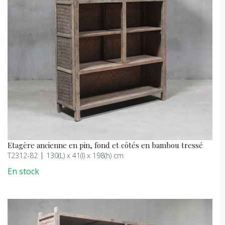
Etagère ancienne en pin, fond et côtés en bambou tressé
T2312-82
130(L) x 41(l) x 198(h) cm
En stock