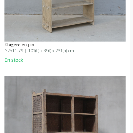
Etagere en pin
G2511-79
101(L) x 39(l) x 231(h) cm
En stock