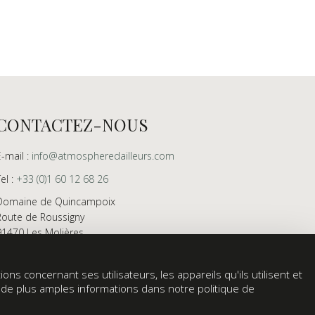
CONTACTEZ-NOUS
E-mail :
info@atmospheredailleurs.com
Tel :
+33 (0)1 60 12 68 26
Domaine de Quincampoix
Route de Roussigny
91470 Les Molières
France
Showroom ouvert aux professionnels sur rendez-
ons concernant ses utilisateurs, les appareils qu'ils utilisent et
vous uniquement
z de plus amples informations dans notre politique de